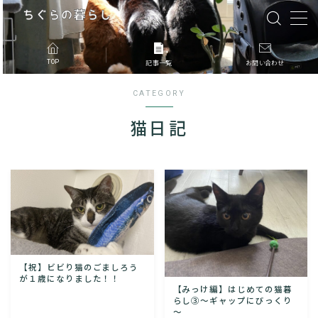
MENU
TOP
記事一覧
お問い合わせ
CATEGORY
記事一覧
猫日記
このブログについて
お問合せ
【祝】ビビり猫のごましろう
が１歳になりました！！
【みっけ編】はじめての猫暮
らし③～ギャップにびっくり
～