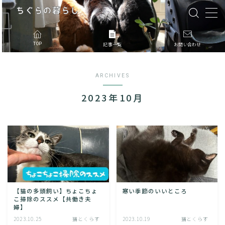
MENU
TOP
記事一覧
お問い合わせ
記事一覧
ARCHIVES
2023年10月
このブログについて
お問合せ
【猫の多頭飼い】ちょこちょ
寒い季節のいいところ
こ掃除のススメ【共働き夫
婦】
2023.10.25
猫とくらす
2023.10.19
猫とくらす