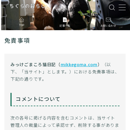
MENU
TOP
記事一覧
お問い合わせ
免責事項
記事一覧
このブログについて
みっけごまころ猫日記（
mikkegoma.com
）
（以
下、「当サイト」とします。）における免責事項は、
お問合せ
下記の通りです。
コメントについて
次の各号に掲げる内容を含むコメントは、当サイト
管理人の裁量によって承認せず、削除する事がありま