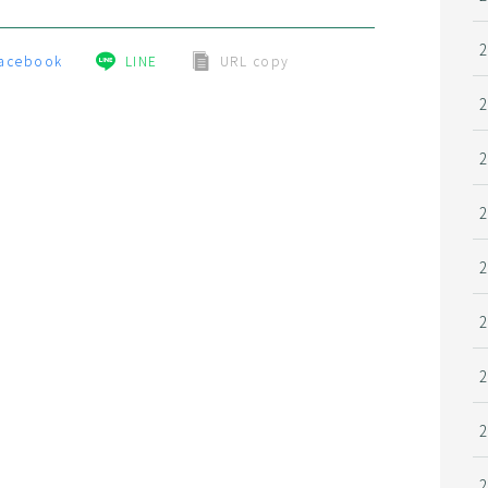
acebook
LINE
URL copy