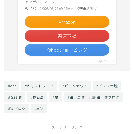
アンディーマーブル
¥2,480
（2026/06/25 09:05時点 | 楽天市場調べ）
Amazon
楽天市場
Yahooショッピング
ポチップ
#cat
#キャットフード
#ピュリナワン
#ピュリナ腕
#保護猫
#物価高
#猫
#猫 黒猫 保護猫 猫ブログ
#猫ブログ
#黒猫
スポンサーリンク