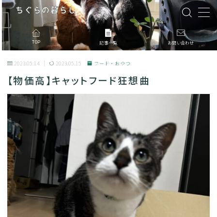
MENU
TOP
記事一覧
お問い合わせ
2023.05.14
2023.05.15
フード・おやつ
記事一覧
【物価高】キャットフード狂想曲
このブログについて
お問合せ