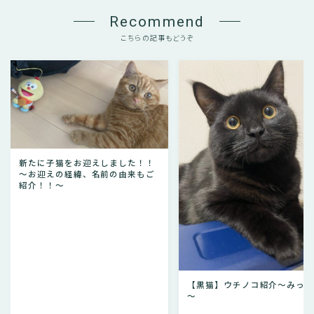
Recommend
こちらの記事もどうぞ
新たに子猫をお迎えしました！！
～お迎えの経緯、名前の由来もご
紹介！！～
【黒猫】ウチノコ紹介～みっ
～