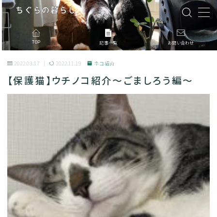
MENU
TOP
記事一覧
お問い合わせ
2022.03.17
2022.11.19
ネコ紹介
記事一覧
【保護猫】ウチノコ紹介〜ごましろう編〜
このブログについて
お問合せ