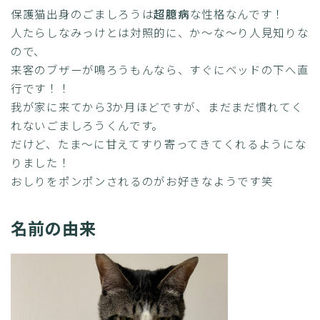
保護猫出身のごましろうは
超臆病
な性格なんです！
人たらしなみっけとは対照的に、か～な～り人見知りな
ので、
来客のブザーが鳴ろうもんなら、すぐにベッドの下へ直
行です！！
我が家に来てから3か月ほどですが、まだまだ慣れてく
れないごましろうくんです。
だけど、たま～に甘えてすり寄ってきてくれるようにな
りました！
おしりをポンポンされるのがお好きなようです笑
名前の由来